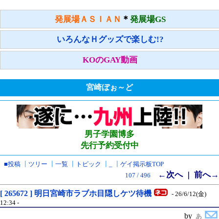
＊
発展場ＡＳＩＡＮ
発展場GS
いろんなＨグッズで楽しむ!?
KOのGAY動画
宮崎ぼぉ～ど
男子学園博多
先行予約受付中
■投稿
┃
ツリー
┃
一覧
┃
トピック
┃
_
┃
ゲイ掲示板TOP
←次へ
前へ→
｜
107 / 496
[ 265672 ] 明日宮崎市ラブホ目隠しケツ待機
- 26/6/12(金)
12:34 -
by
あ