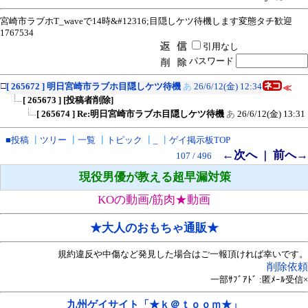
宮崎市ラブホT_waveで14時&#12316;目隠しケツ待機します変態タチ歓迎
1767534
引用なし
パスワード
□
[ 265672 ] 明日宮崎市ラブホ目隠しケツ待機
あ
26/6/12(金) 12:34
≪
[ 265673 ] [投稿者削除]
[ 265674 ] Re:明日宮崎市ラブホ目隠しケツ待機
あ
26/6/12(金) 13:31
■投稿
┃
ツリー
┃
一覧
┃
トピック
┃
_
┃
ゲイ掲示板TOP
←次へ
前へ→
｜
107 / 496
現役男優が教える超早漏対策
KOの動画
筋肉★動画
/
★大人のおもちゃ通販★
規約違反や中傷など発見した場合はご一報頂ければ幸いです。
削除依頼
一部ｻﾌﾞｱﾄﾞ :匿ﾒｰﾙ受信×
九州ゲイサイト「★ｋ＠ｔｏｏｍ★」