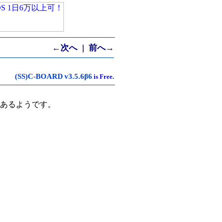
←次へ
前へ→
｜
(SS)C-BOARD
v3.5.6β6
is Free.
があるようです。