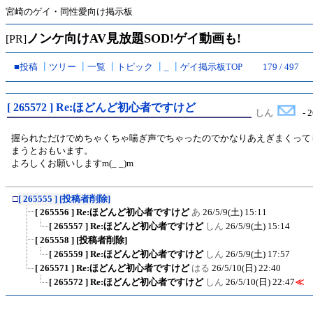
宮崎のゲイ・同性愛向け掲示板
ノンケ向けAV見放題SOD!ゲイ動画も!
[PR]
■投稿
┃
ツリー
┃
一覧
┃
トピック
┃
_
┃
ゲイ掲示板TOP
179 / 497
[ 265572 ] Re:ほどんど初心者ですけど
しん
- 2
握られただけでめちゃくちゃ喘ぎ声でちゃったのでかなりあえぎまくって
まうとおもいます。
よろしくお願いしますm(_ _)m
□
[ 265555 ] [投稿者削除]
[ 265556 ] Re:ほどんど初心者ですけど
あ
26/5/9(土) 15:11
[ 265557 ] Re:ほどんど初心者ですけど
しん
26/5/9(土) 15:14
[ 265558 ] [投稿者削除]
[ 265559 ] Re:ほどんど初心者ですけど
しん
26/5/9(土) 17:57
[ 265571 ] Re:ほどんど初心者ですけど
はる
26/5/10(日) 22:40
[ 265572 ] Re:ほどんど初心者ですけど
しん
26/5/10(日) 22:47
≪