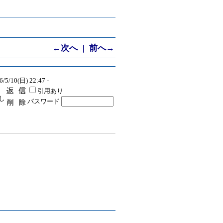
←次へ
前へ→
｜
6/5/10(日) 22:47 -
引用あり
し
パスワード