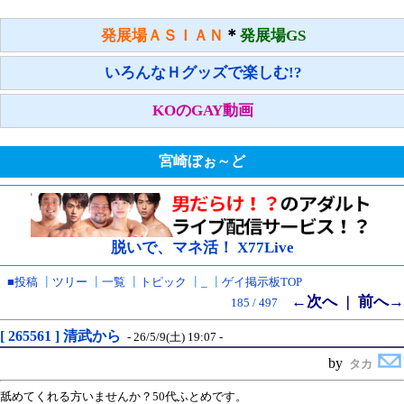
＊
発展場ＡＳＩＡＮ
発展場GS
いろんなＨグッズで楽しむ!?
KOのGAY動画
宮崎ぼぉ～ど
脱いで、マネ活！ X77Live
■投稿
┃
ツリー
┃
一覧
┃
トピック
┃
_
┃
ゲイ掲示板TOP
←次へ
前へ→
｜
185 / 497
[ 265561 ] 清武から
- 26/5/9(土) 19:07 -
by
タカ
舐めてくれる方いませんか？50代ふとめです。