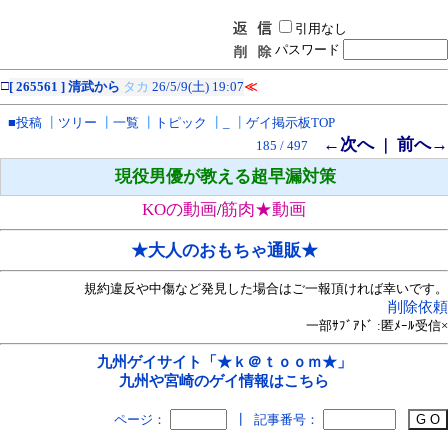
引用なし
パスワード
□
[ 265561 ] 清武から
タカ
26/5/9(土) 19:07
≪
■投稿
┃
ツリー
┃
一覧
┃
トピック
┃
_
┃
ゲイ掲示板TOP
←次へ
前へ→
｜
185 / 497
現役男優が教える超早漏対策
KOの動画
筋肉★動画
/
★大人のおもちゃ通販★
規約違反や中傷など発見した場合はご一報頂ければ幸いです。
削除依頼
一部ｻﾌﾞｱﾄﾞ :匿ﾒｰﾙ受信×
九州ゲイサイト「★ｋ＠ｔｏｏｍ★」
九州や宮崎のゲイ情報はこちら
ページ：
┃
記事番号：